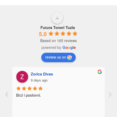
Futura Toneri Tuzla
5.0
Based on 165 reviews
powered by
G
o
o
g
l
e
review us on
Zorica Divas
9 days ago
Brzi i poslovni.