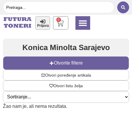
0
Prijava
Printeri i toneri
Multifunkcijski printeri
Konica Minolta Sarajevo
Otvorite filtere
Otvori poređenje artikala
Otvori listu želja
Žao nam je, ali nema rezultata.