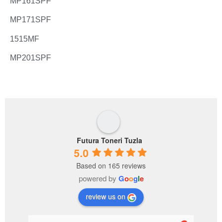
MP161SPF
MP171SPF
1515MF
MP201SPF
Futura Toneri Tuzla
5.0
Based on 165 reviews
powered by
G
o
o
g
l
e
review us on