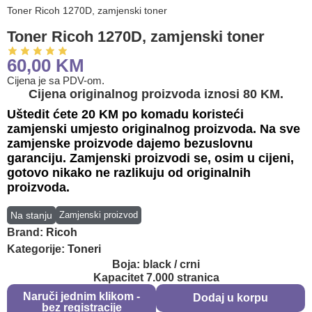
Toner Ricoh 1270D, zamjenski toner
Toner Ricoh 1270D, zamjenski toner
60,00
KM
Cijena je sa PDV-om.
Cijena originalnog proizvoda iznosi 80 KM.
Uštedit ćete 20 KM po komadu koristeći
zamjenski umjesto originalnog proizvoda. Na sve
zamjenske proizvode dajemo bezuslovnu
garanciju. Zamjenski proizvodi se, osim u cijeni,
gotovo nikako ne razlikuju od originalnih
proizvoda.
Na stanju
Zamjenski proizvod
Brand:
Ricoh
Kategorije:
Toneri
Boja: black / crni
Kapacitet 7.000 stranica
Naruči jednim klikom -
Dodaj u korpu
bez registracije