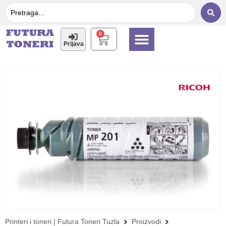
0
Prijava
Printeri i toneri
Multifunkcijski printeri
Printeri i toneri | Futura Toneri Tuzla
Proizvodi