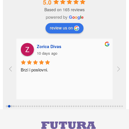
5.0
Based on 165 reviews
powered by
G
o
o
g
l
e
review us on
Zorica Divas
10 days ago
a 
Brzi i poslovni.
r u 