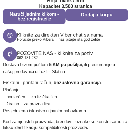
Boja: black / crni
Kapacitet 3.500 stranica
Naruči jednim klikom -
Dodaj u korpu
bez registracije
Kliknite za direktan Viber chat sa nama
Poručite preko Vibera ili nas pitajte šta god želite
POZOVITE NAS - kliknite za poziv
062 181 282
Dostava brzom poštom
5 KM po pošiljci
, ili preuzimanje u
našoj prodavnici u Tuzli – Slatina
Fiskalni i printani račun,
bezuslovna garancija
.
Plaćanje:
– pouzećem – za fizička lica
– žiralno – za pravna lica.
Posjedujemo iskustvo u javnim nabavkama
Kod zamjenskih proizvoda, brendovi i oznake se koriste samo za
lakšu identifikaciju kompatibilnosti proizvoda.