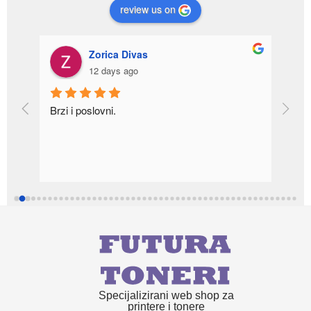
review us on
Zorica Divas
12 days ago
a 
Brzi i poslovni.
r u 
Specijalizirani web shop za
printere i tonere