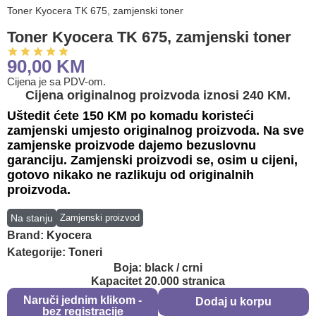
Toner Kyocera TK 675, zamjenski toner
Toner Kyocera TK 675, zamjenski toner
90,00
KM
Cijena je sa PDV-om.
Cijena originalnog proizvoda iznosi 240 KM.
Uštedit ćete 150 KM po komadu koristeći
zamjenski umjesto originalnog proizvoda. Na sve
zamjenske proizvode dajemo bezuslovnu
garanciju. Zamjenski proizvodi se, osim u cijeni,
gotovo nikako ne razlikuju od originalnih
proizvoda.
Na stanju
Zamjenski proizvod
Brand:
Kyocera
Kategorije:
Toneri
Boja: black / crni
Kapacitet 20.000 stranica
Naruči jednim klikom -
Dodaj u korpu
bez registracije