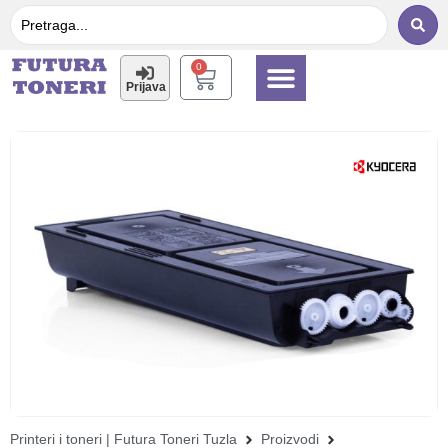
0
Prijava
Printeri i toneri
Multifunkcijski printeri
Printeri i toneri | Futura Toneri Tuzla
Proizvodi